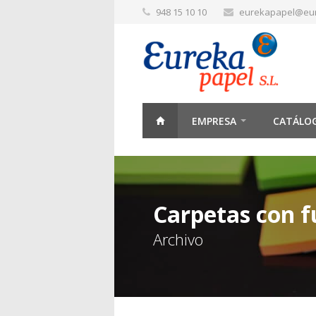
948 15 10 10
eurekapapel@eu
EMPRESA
CATÁLO
Carpetas con 
Archivo