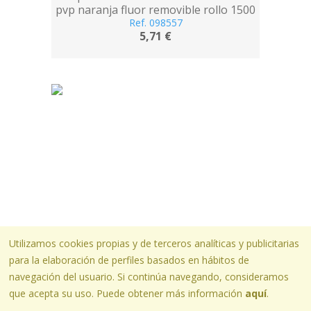
pvp naranja fluor removible rollo 1500
Ref. 098557
etiquetas
5,71 €
Utilizamos cookies propias y de terceros analíticas y publicitarias
para la elaboración de perfiles basados en hábitos de
navegación del usuario. Si continúa navegando, consideramos
ETIQUETADORAS
Etiquetas meto onduladas 26x16 mm
que acepta su uso. Puede obtener más información
aquí
.
lisa blanca removible rollo 1200