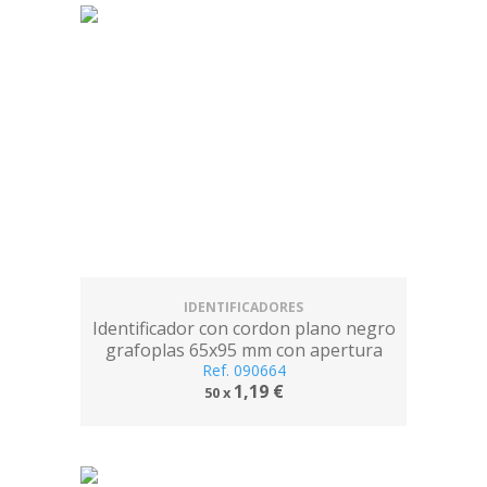
IDENTIFICADORES
Identificador con cordon plano negro
grafoplas 65x95 mm con apertura
Ref. 090664
lateral
1,19 €
50 x