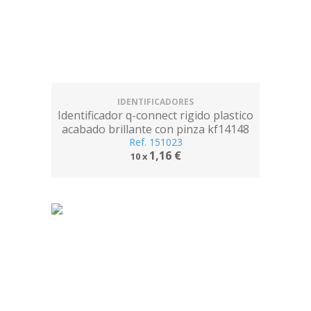
IDENTIFICADORES
Identificador q-connect rigido plastico
acabado brillante con pinza kf14148
Ref. 151023
9x6,7 cm
1,16 €
10 x