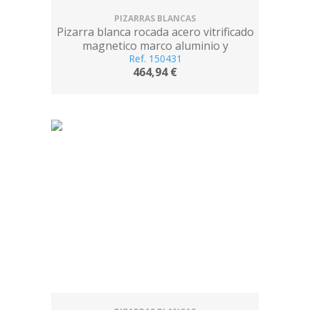
PIZARRAS BLANCAS
Pizarra blanca rocada acero vitrificado
magnetico marco aluminio y
cantoneras pvc 240x120 cm incluye
Ref. 150431
464,94 €
bandeja