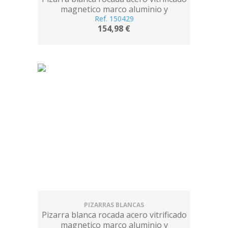
magnetico marco aluminio y
cantoneras pvc 120x90 cm incluye
Ref. 150429
154,98 €
bandeja
PIZARRAS BLANCAS
Pizarra blanca rocada acero vitrificado
magnetico marco aluminio y