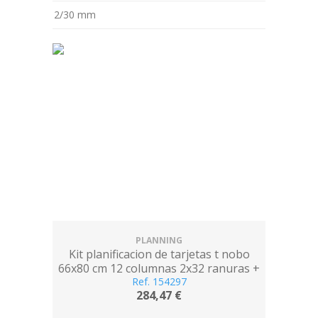
2/30 mm
PLANNING
Kit planificacion de tarjetas t nobo
66x80 cm 12 columnas 2x32 ranuras +
500 tarjetas t nº2 colores surtidos +
Ref. 154297
284,47 €
100