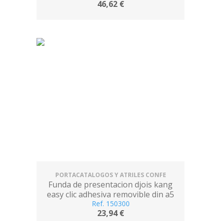
46,62 €
bandeja para
PORTACATALOGOS Y ATRILES CONFE
Funda de presentacion djois kang
easy clic adhesiva removible din a5
esquina magnetica pack 5 uds
Ref. 150300
23,94 €