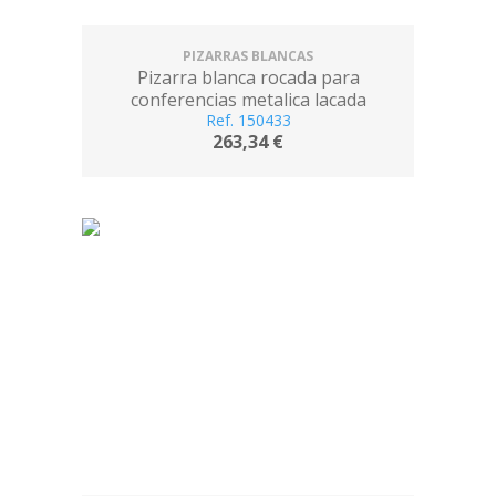
PIZARRAS BLANCAS
Pizarra blanca rocada para
conferencias metalica lacada
magnetica con ruedas 68x104 cm
Ref. 150433
263,34 €
incluye 2 brazos laterales