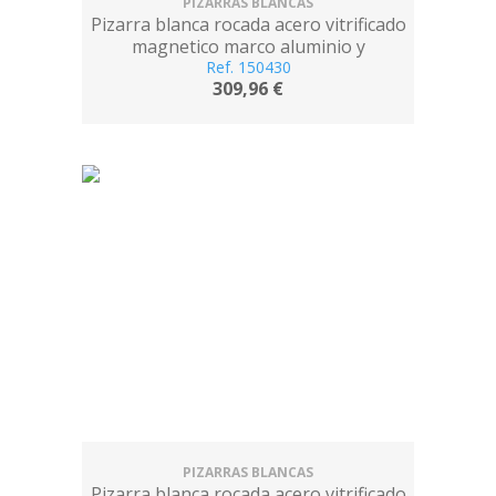
PIZARRAS BLANCAS
Pizarra blanca rocada acero vitrificado
magnetico marco aluminio y
cantoneras pvc 180x120 cm incluye
Ref. 150430
309,96 €
bandeja
PIZARRAS BLANCAS
Pizarra blanca rocada acero vitrificado