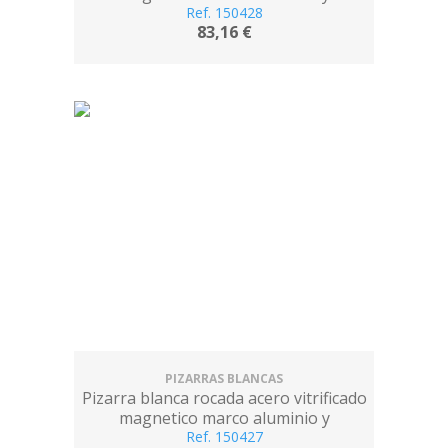
cantoneras pvc 90x60 cm incluye
Ref. 150428
83,16 €
bandeja para
PIZARRAS BLANCAS
Pizarra blanca rocada acero vitrificado
magnetico marco aluminio y
cantoneras pvc 60x45 cm incluye
Ref. 150427