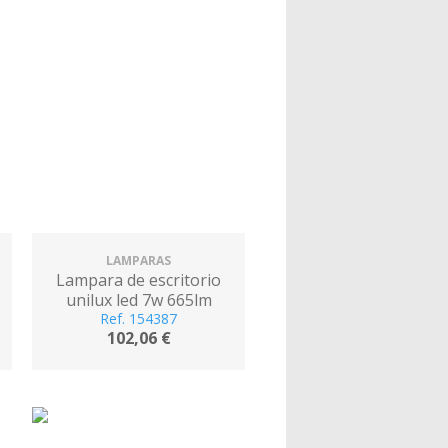
LAMPARAS
Lampara de escritorio
unilux led 7w 665lm
cabezal giro 360ºbrazo 3
Ref. 154387
102,06 €
articulaciones gris
metalizado