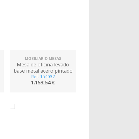
MOBILIARIO MESAS
Mesa de oficina levado
o
base metal acero pintado
e
sistema electrico regulable
Ref. 154037
1.153,54 €
altura tablero blanco 180 x
80 cm