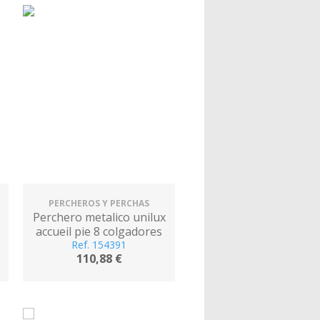
PERCHEROS Y PERCHAS
Perchero metalico unilux
accueil pie 8 colgadores
con paraguero y bandeja
Ref. 154391
110,88 €
goteo gris metalizado
177x38 cm