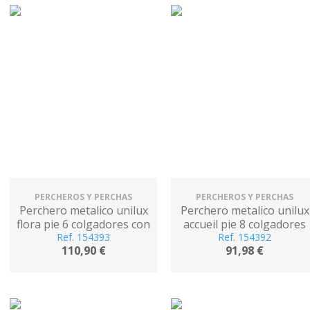
PERCHEROS Y PERCHAS
PERCHEROS Y PERCHAS
Perchero metalico unilux
Perchero metalico unilux
flora pie 6 colgadores con
accueil pie 8 colgadores
paraguero y bandeja
Ref. 154393
con paraguero y bandeja
Ref. 154392
110,90 €
91,98 €
goteo negro 177x38 cm
goteo verde 177x38 cm