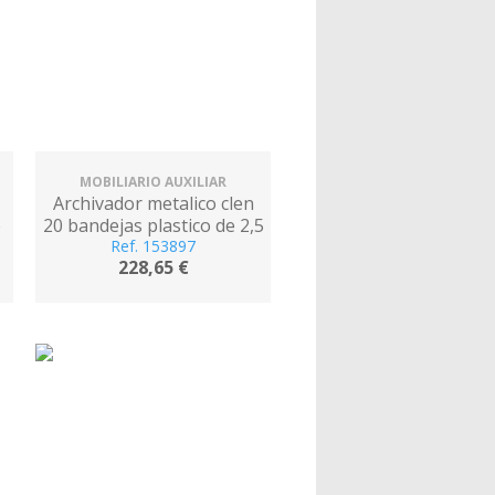
MOBILIARIO AUXILIAR
Archivador metalico clen
o
20 bandejas plastico de 2,5
e
cm de altura con ruedas
Ref. 153897
228,65 €
x
color gris claro
680x303x371 mm