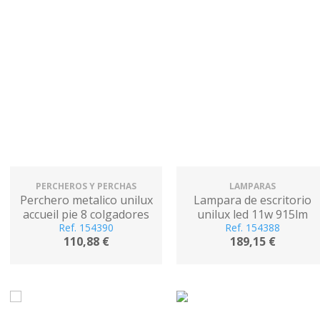
PERCHEROS Y PERCHAS
LAMPARAS
Perchero metalico unilux
Lampara de escritorio
accueil pie 8 colgadores
unilux led 11w 915lm
con paraguero y bandeja
Ref. 154390
brazo giratorio 360º gris
Ref. 154388
110,88 €
189,15 €
goteo negro 177x38 cm
metalizado