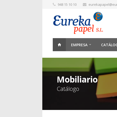
948 15 10 10
eurekapapel@eu
EMPRESA
CATÁLO
Mobiliario
Catálogo