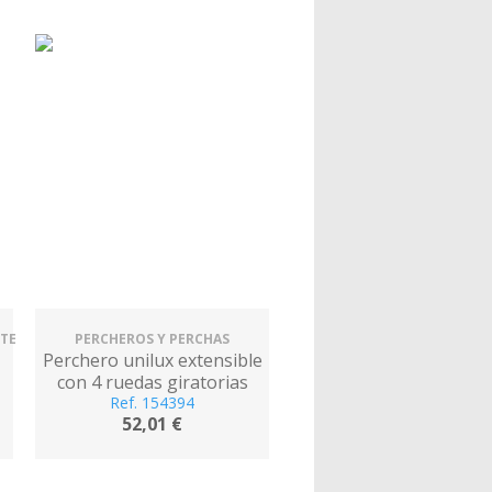
ETE
PERCHEROS Y PERCHAS
Perchero unilux extensible
con 4 ruedas giratorias
ajustable altura
Ref. 154394
52,01 €
negro/cromado 80/150 x