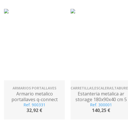
ARMARIOS PORTALLAVES
CARRETILLAS,ESCALERAS,TABUR
Armario metalico
Estanteria metalica ar
portallaves q-connect
storage 180x90x40 cm 5
chapa de acero cerradura
Ref. 900331
estantes 80 kg por
Ref. 300001
32,92 €
140,25 €
de seguridad 200x160x60
estante color blanco
mm para 20 llaves