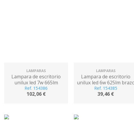
LAMPARAS
LAMPARAS
Lampara de escritorio
Lampara de escritorio
unilux led 7w 665lm
unilux led 6w 625lm braz
cabezal giro 360ºbrazo 3
Ref. 154386
flexible rojo
Ref. 154385
102,06 €
39,46 €
articulaciones
negro/madera