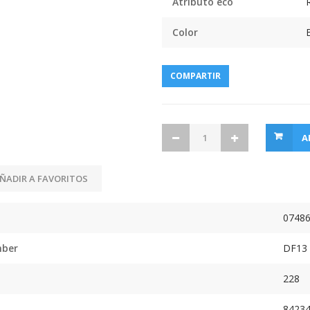
Atributo eco
Color
COMPARTIR
A
ÑADIR A FAVORITOS
0748
mber
DF13
228
8423