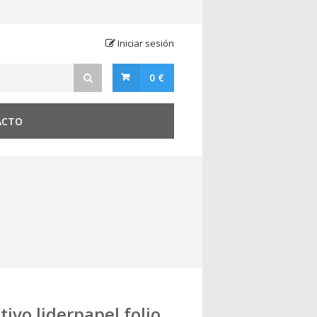
Iniciar sesión
0 €
ACTO
tivo liderpapel folio