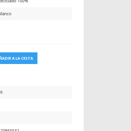
Reciclado 100%
Blanco
ÑADIR A LA CESTA
66
473865532