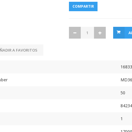
COMPARTIR
A
ÑADIR A FAVORITOS
1683
mber
MD3
50
8423
1
17000