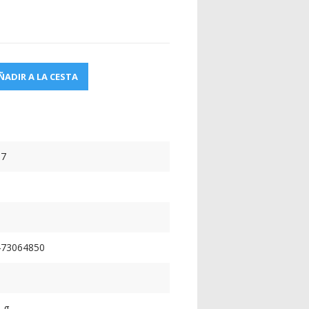
ÑADIR A LA CESTA
37
6
473064850
 g