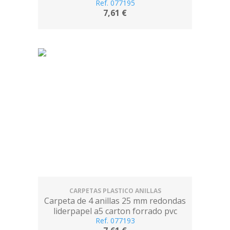
Ref. 077195
celeste
7,61 €
CARPETAS PLASTICO ANILLAS
Carpeta de 4 anillas 25 mm redondas
liderpapel a5 carton forrado pvc
Ref. 077193
violeta