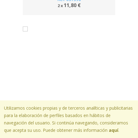
11,80 €
2 x
Utilizamos cookies propias y de terceros analíticas y publicitarias
CARPETAS PLASTICO ANILLAS
para la elaboración de perfiles basados en hábitos de
Carpeta 2 anillas 40 mm plastico
navegación del usuario. Si continúa navegando, consideramos
pardo folio azul
Ref. 037595
que acepta su uso. Puede obtener más información
aquí
.
11,80 €
2 x