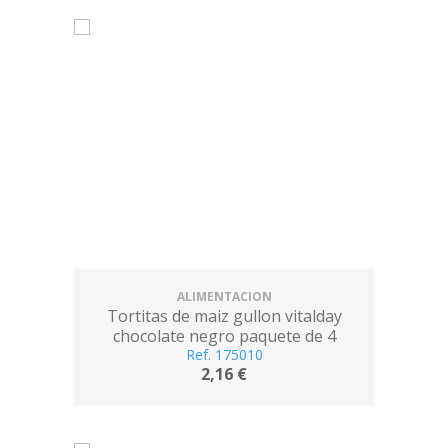
ALIMENTACION
Tortitas de maiz gullon vitalday
chocolate negro paquete de 4
unidades 25 g
Ref. 175010
2,16 €