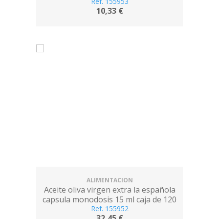
Ref. 155953
10,33 €
ALIMENTACION
Aceite oliva virgen extra la española
capsula monodosis 15 ml caja de 120
Ref. 155952
unidades
32,45 €