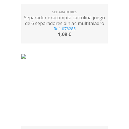
SEPARADORES
Separador exacompta cartulina juego
de 6 separadores din a4 multitaladro
color blanco
Ref. 076285
1,09 €