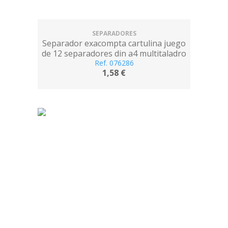
SEPARADORES
Separador exacompta cartulina juego
de 12 separadores din a4 multitaladro
color blanco
Ref. 076286
1,58 €