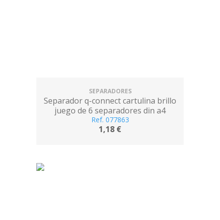
SEPARADORES
Separador q-connect cartulina brillo
juego de 6 separadores din a4
multitaladro
Ref. 077863
1,18 €