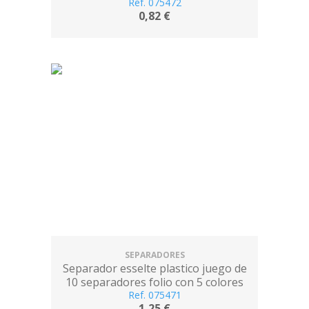
multitaladro
Ref. 075472
0,82 €
SEPARADORES
Separador esselte plastico juego de
10 separadores folio con 5 colores
multitaladro
Ref. 075471
1,25 €