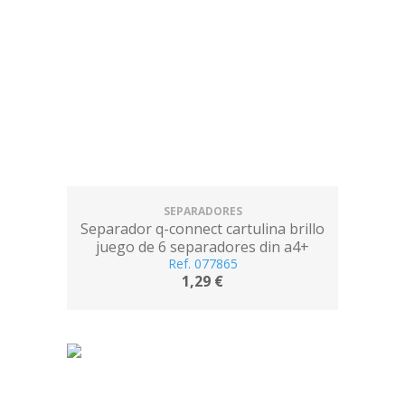
SEPARADORES
Separador q-connect cartulina brillo
juego de 6 separadores din a4+
multitaladro
Ref. 077865
1,29 €