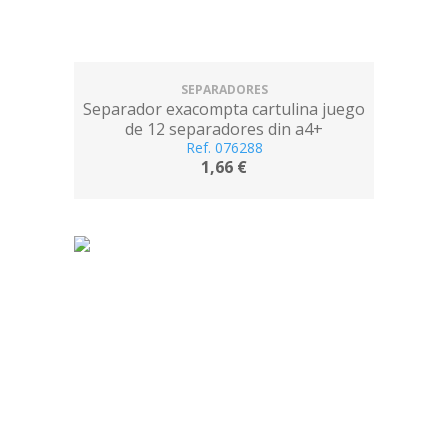
SEPARADORES
Separador exacompta cartulina juego
de 12 separadores din a4+
multitaladro color blanco
Ref. 076288
1,66 €