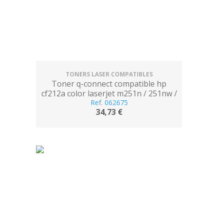
TONERS LASER COMPATIBLES
Toner q-connect compatible hp
cf212a color laserjet m251n / 251nw /
276n / 276nw amarillo 1.800 pag
Ref. 062675
34,73 €