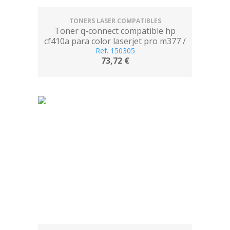
TONERS LASER COMPATIBLES
Toner q-connect compatible hp
cf410a para color laserjet pro m377 /
m452 / mfp m477 negro 2300 pag
Ref. 150305
73,72 €