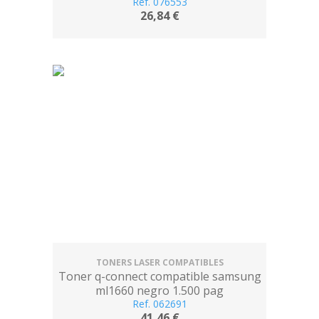
1536dnf/mpf -2100 pag- negro
Ref. 076553
26,84 €
TONERS LASER COMPATIBLES
Toner q-connect compatible samsung
ml1660 negro 1.500 pag
Ref. 062691
41,46 €