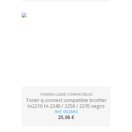
TONERS LASER COMPATIBLES
Toner q-connect compatible brother
tn2210 hl-2240 / 2250 / 2270 negro
Ref. 062684
1.200 pag
25,06 €