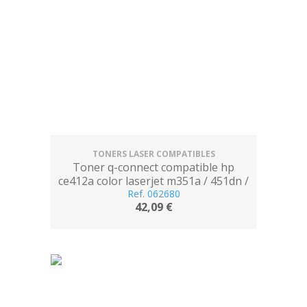
TONERS LASER COMPATIBLES
Toner q-connect compatible hp
ce412a color laserjet m351a / 451dn /
451nw / 375nw / 475dn amarillo 2.600
Ref. 062680
42,09 €
pag