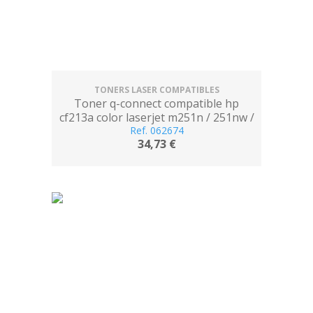
TONERS LASER COMPATIBLES
Toner q-connect compatible hp
cf213a color laserjet m251n / 251nw /
276n / 276nw magenta 1.800 pag
Ref. 062674
34,73 €