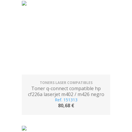
TONERS LASER COMPATIBLES
Toner q-connect compatible hp
cf226a laserjet m402 / m426 negro
3100 paginas
Ref. 151313
80,68 €