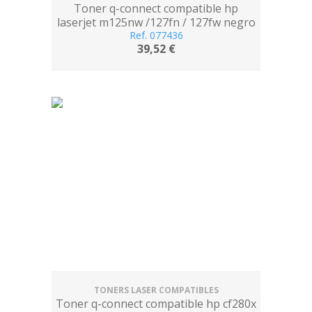
Toner q-connect compatible hp
laserjet m125nw /127fn / 127fw negro
-1.500 pag-
Ref. 077436
39,52 €
TONERS LASER COMPATIBLES
Toner q-connect compatible hp cf280x