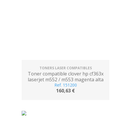
TONERS LASER COMPATIBLES
Toner compatible clover hp cf363x
laserjet m552 / m553 magenta alta
Ref. 151200
capacidad
160,63 €