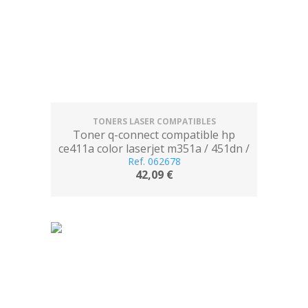
TONERS LASER COMPATIBLES
Toner q-connect compatible hp
ce411a color laserjet m351a / 451dn /
451dw / 451nw / 375nw / 475dn /
Ref. 062678
42,09 €
475dw cian 2.600 pag