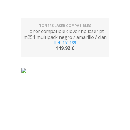
TONERS LASER COMPATIBLES
Toner compatible clover hp laserjet
m251 multipack negro / amarillo / cian
/ magenta
Ref. 151189
149,92 €