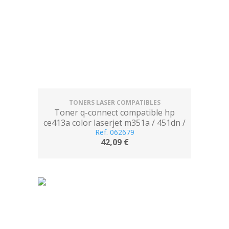
TONERS LASER COMPATIBLES
Toner q-connect compatible hp
ce413a color laserjet m351a / 451dn /
451nw / 375nw / 475dn magenta 2.600
Ref. 062679
42,09 €
pag