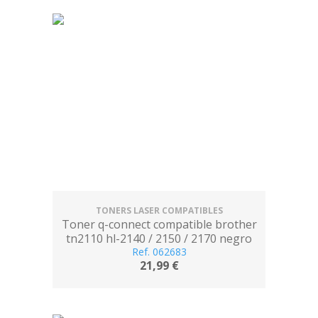
TONERS LASER COMPATIBLES
Toner q-connect compatible brother
tn2110 hl-2140 / 2150 / 2170 negro
Ref. 062683
1.500 pag
21,99 €