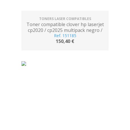
TONERS LASER COMPATIBLES
Toner compatible clover hp laserjet
cp2020 / cp2025 multipack negro /
amarillo / cian / magenta
Ref. 151185
150,40 €