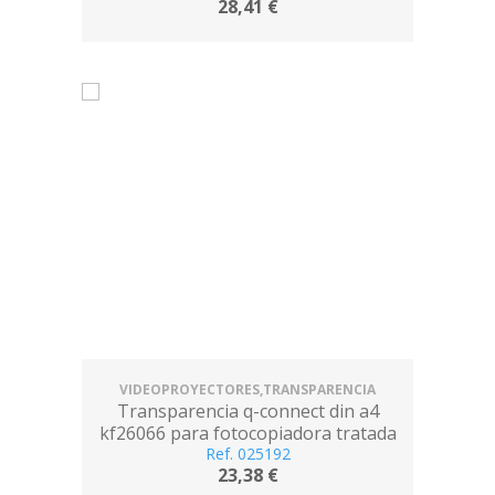
28,41 €
VIDEOPROYECTORES,TRANSPARENCIA
Transparencia q-connect din a4
kf26066 para fotocopiadora tratada
dos caras caja de 100 hojas
Ref. 025192
23,38 €