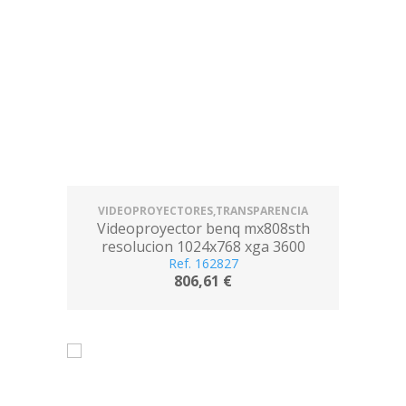
VIDEOPROYECTORES,TRANSPARENCIA
Videoproyector benq mx808sth
resolucion 1024x768 xga 3600
lumenes contraste 12.000:1 corta focal
Ref. 162827
806,61 €
hdmi / vga /