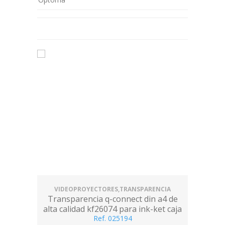
VIDEOPROYECTORES,TRANSPARENCIA
Transparencia q-connect din a4 de
alta calidad kf26074 para ink-ket caja
de 50 hojas
Ref. 025194