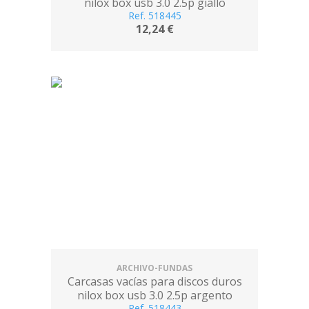
nilox box usb 3.0 2.5p giallo
Ref. 518445
12,24 €
ARCHIVO-FUNDAS
Carcasas vacías para discos duros
nilox box usb 3.0 2.5p argento
Ref. 518443